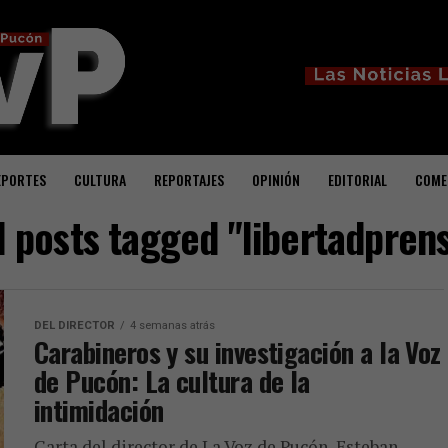
EPORTES
CULTURA
REPORTAJES
OPINIÓN
EDITORIAL
COME
l posts tagged "libertadpren
DEL DIRECTOR
4 semanas atrás
Carabineros y su investigación a la Voz
de Pucón: La cultura de la
intimidación
Carta del director de La Voz de Pucón, Esteban