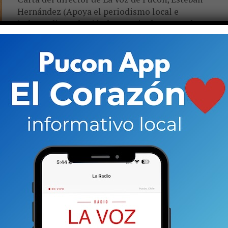
Hernández (Apoya el periodismo local e
independiente haciéndote socio de La Voz de
Pucón) Desde su nacimiento,...
DEL DIRECTOR
7 meses atrás
La libertad de prensa se defiende
siempre
*Por Esteban Hernández Durante el segundo
semestre del año pasado, La Voz de Pucón fue
objeto de una acción judicial injusta y engañosa,
presentada en contra...