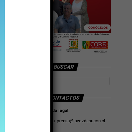
BUSCAR
CONTACTOS
Tarifas Propaganda legal
Contacto de Prensa:
prensa@lavozdepucon.cl
+56957093239.