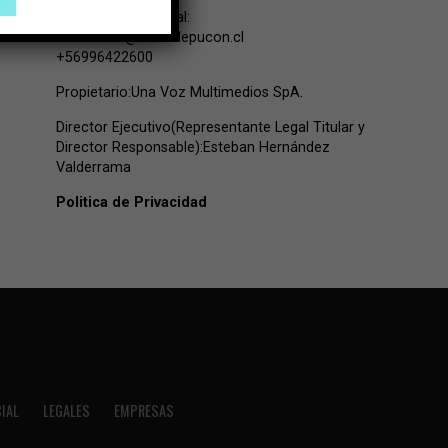
Contacto Comercial:
comercial@lavozdepucon.cl
+56996422600
Propietario:Una Voz Multimedios SpA.
Director Ejecutivo(Representante Legal Titular y
Director Responsable):Esteban Hernández
Valderrama
Politica de Privacidad
IAL
LEGALES
EMPRESAS