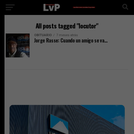
All posts tagged "locutor"
OBITUARIO
7 meses atrás
Jorge Rasse: Cuando un amigo se va…