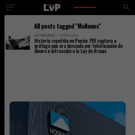
All posts tagged "Mallanes"
ACTUALIDAD
3 años atrás
Historia repetida en Pucón: PDI captura a
prófugo que era buscado por falsificación de
dinero e infracción a la Ley de Armas