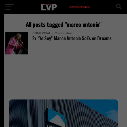
All posts tagged "marco antonio"
COMERCIAL
2 años atrás
Ex “Yo Soy” Marco Antonio Solís en Dreams