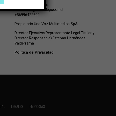
Contacto Comercial:
comercial@lavozdepucon.cl
+56996422600
Propietario:Una Voz Multimedios SpA.
Director Ejecutivo(Representante Legal Titular y
Director Responsable):Esteban Hernández
Valderrama
Politica de Privacidad
IAL
LEGALES
EMPRESAS