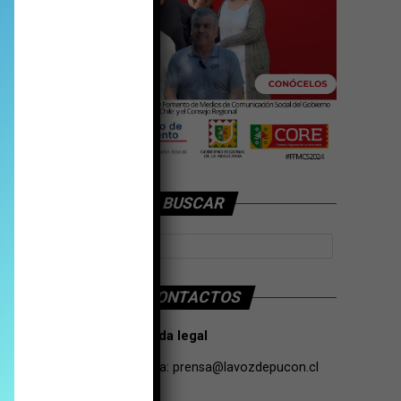
BUSCAR
CONTACTOS
Tarifas Propaganda legal
Contacto de Prensa:
prensa@lavozdepucon.cl
+56957093239.