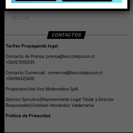
BUSCAR
CONTACTOS
Tarifas Propaganda legal
Contacto de Prensa:
prensa@lavozdepucon.cl
+56957093239.
Contacto Comercial:
comercial@lavozdepucon.cl
+56996422600
Propietario:Una Voz Multimedios SpA.
Director Ejecutivo(Representante Legal Titular y Director
Responsable):Esteban Hernández Valderrama
Politica de Privacidad