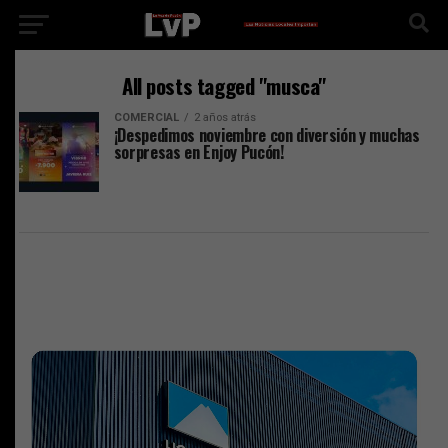
All posts tagged "musca"
COMERCIAL
2 años atrás
¡Despedimos noviembre con diversión y muchas
sorpresas en Enjoy Pucón!