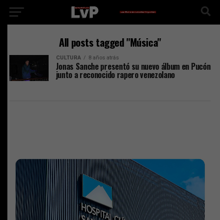
All posts tagged "Música"
CULTURA
8 años atrás
Jonas Sanche presentó su nuevo álbum en Pucón
junto a reconocido rapero venezolano