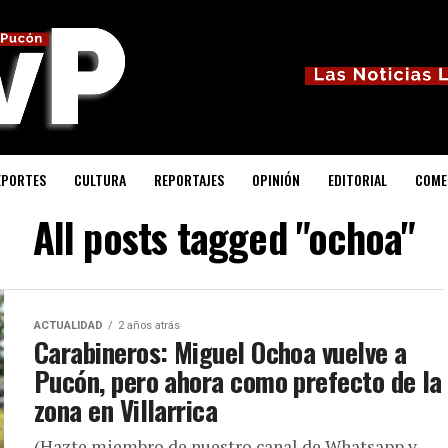
EPORTES
CULTURA
REPORTAJES
OPINIÓN
EDITORIAL
COME
All posts tagged "ochoa"
ACTUALIDAD
2 años atrás
Carabineros: Miguel Ochoa vuelve a
Pucón, pero ahora como prefecto de la
zona en Villarrica
(Hazte miembro de nuestro canal de Whatsapp y