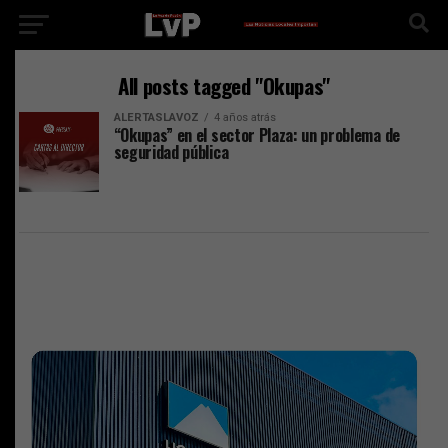
All posts tagged "Okupas"
ALERTASLAVOZ
4 años atrás
“Okupas” en el sector Plaza: un problema de
seguridad pública