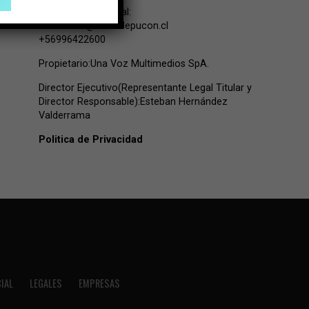
Contacto Comercial:
comercial@lavozdepucon.cl
+56996422600
Propietario:Una Voz Multimedios SpA.
Director Ejecutivo(Representante Legal Titular y
Director Responsable):Esteban Hernández
Valderrama
Politica de Privacidad
IAL
LEGALES
EMPRESAS