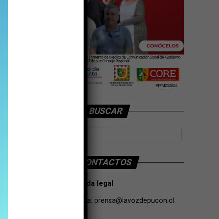
BUSCAR
CONTACTOS
Tarifas Propaganda legal
Contacto de Prensa:
prensa@lavozdepucon.cl
+56957093239.