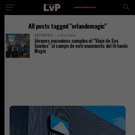
All posts tagged "orlandomagic"
DEPORTES
2 años atrás
Jóvenes puconinos cumplen el “Viaje de Sus
Sueños” al campo de entrenamiento del Orlando
Magic