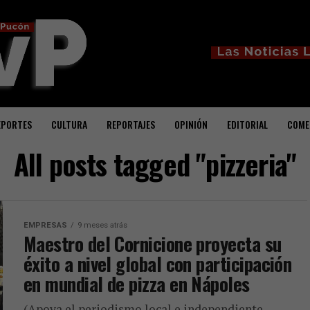
EPORTES
CULTURA
REPORTAJES
OPINIÓN
EDITORIAL
COME
All posts tagged "pizzeria"
EMPRESAS
9 meses atrás
Maestro del Cornicione proyecta su
éxito a nivel global con participación
en mundial de pizza en Nápoles
(Apoya el periodismo local e independiente