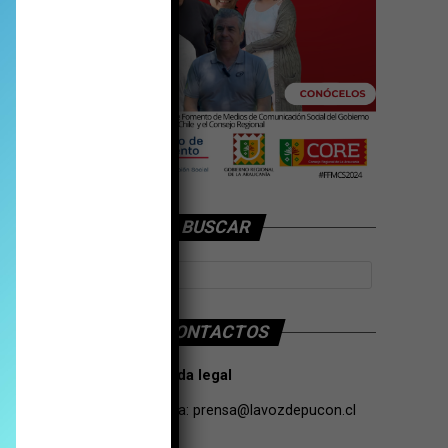
BUSCAR
CONTACTOS
Tarifas Propaganda legal
Contacto de Prensa:
prensa@lavozdepucon.cl
+56957093239.