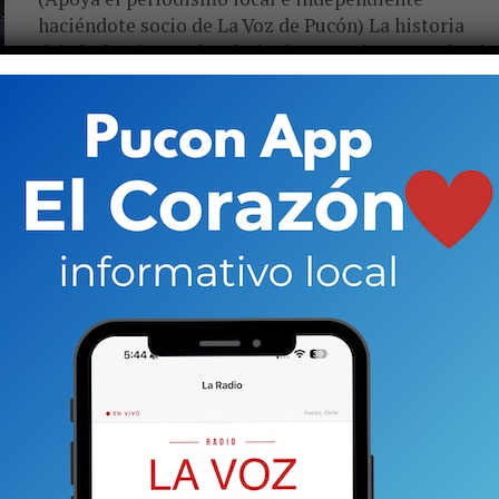
haciéndote socio de La Voz de Pucón) La historia
del chef y pizzero local Simón Naranjo (32) acaba de
anotar...