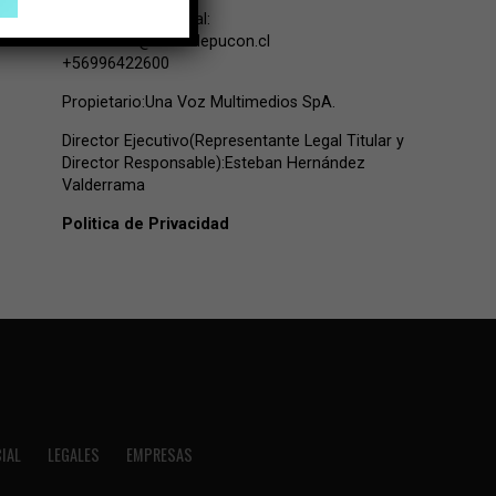
Contacto Comercial:
comercial@lavozdepucon.cl
+56996422600
Propietario:Una Voz Multimedios SpA.
Director Ejecutivo(Representante Legal Titular y
Director Responsable):Esteban Hernández
Valderrama
Politica de Privacidad
IAL
LEGALES
EMPRESAS