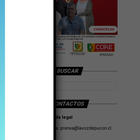
BUSCAR
CONTACTOS
Tarifas Propaganda legal
Contacto de Prensa:
prensa@lavozdepucon.cl
+56957093239.