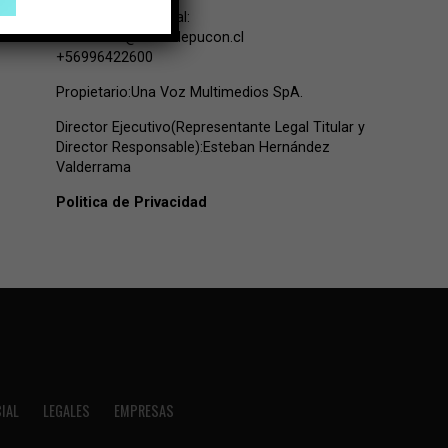
Contacto Comercial:
comercial@lavozdepucon.cl
+56996422600
Propietario:Una Voz Multimedios SpA.
Director Ejecutivo(Representante Legal Titular y
Director Responsable):Esteban Hernández
Valderrama
Politica de Privacidad
IAL
LEGALES
EMPRESAS