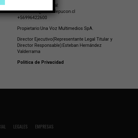
Contacto Comercial:
comercial@lavozdepucon.cl
+56996422600
Propietario:Una Voz Multimedios SpA.
Director Ejecutivo(Representante Legal Titular y
Director Responsable):Esteban Hernández
Valderrama
Politica de Privacidad
IAL
LEGALES
EMPRESAS