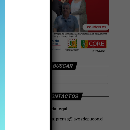
BUSCAR
CONTACTOS
Tarifas Propaganda legal
Contacto de Prensa:
prensa@lavozdepucon.cl
+56957093239.