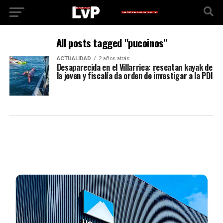
All posts tagged "pucoinos"
ACTUALIDAD
2 años atrás
Desaparecida en el Villarrica: rescatan kayak de
la joven y fiscalía da orden de investigar a la PDI