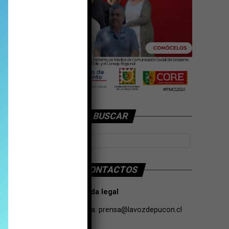
BUSCAR
CONTACTOS
Tarifas Propaganda legal
Contacto de Prensa:
prensa@lavozdepucon.cl
+56957093239.