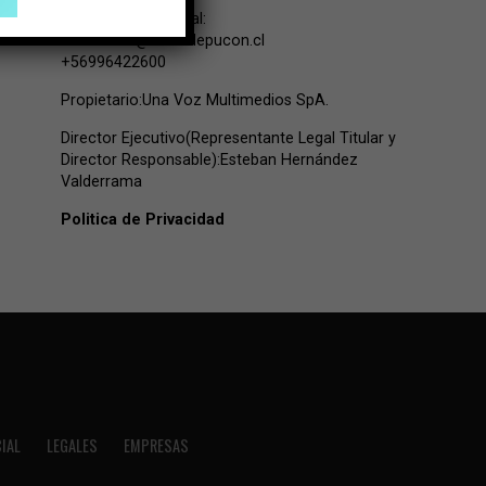
Contacto Comercial:
comercial@lavozdepucon.cl
+56996422600
Propietario:Una Voz Multimedios SpA.
Director Ejecutivo(Representante Legal Titular y
Director Responsable):Esteban Hernández
Valderrama
Politica de Privacidad
IAL
LEGALES
EMPRESAS