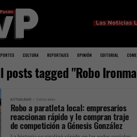
EPORTES
CULTURA
REPORTAJES
OPINIÓN
EDITORIAL
COME
ll posts tagged "Robo Ironma
ACTUALIDAD
3 años atrás
Robo a paratleta local: empresarios
reaccionan rápido y le compran traje
de competición a Génesis González
La historia se viralizó rápido en las redes sociales.