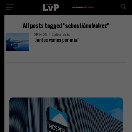
All posts tagged "sebastiánalvalrez"
OPINIÓN
2 años atrás
“Juntos vamos por más”