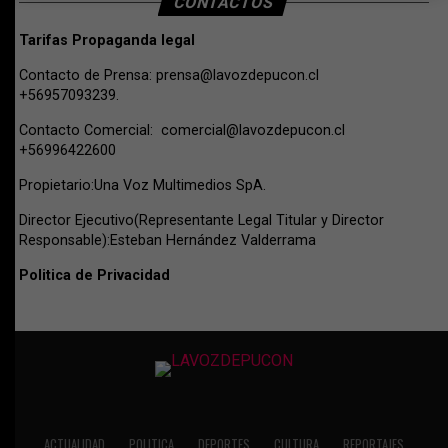
CONTACTOS
Tarifas Propaganda legal
Contacto de Prensa:
prensa@lavozdepucon.cl
+56957093239.
Contacto Comercial:
comercial@lavozdepucon.cl
+56996422600
Propietario:Una Voz Multimedios SpA.
Director Ejecutivo(Representante Legal Titular y Director
Responsable):Esteban Hernández Valderrama
Politica de Privacidad
ACTUALIDAD
POLITICA
DEPORTES
CULTURA
REPORTAJES