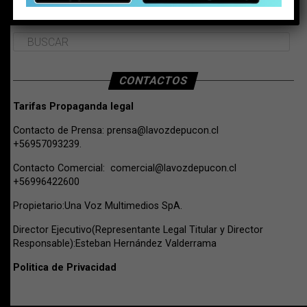
BUSCAR
CONTACTOS
Tarifas Propaganda legal
Contacto de Prensa:
prensa@lavozdepucon.cl
+56957093239.
Contacto Comercial:
comercial@lavozdepucon.cl
+56996422600
Propietario:Una Voz Multimedios SpA.
Director Ejecutivo(Representante Legal Titular y Director
Responsable):Esteban Hernández Valderrama
Politica de Privacidad