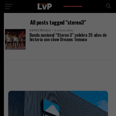
All posts tagged "stereo3"
ESPECTÁCULO
6 meses atrás
Banda nacional “Stereo 3” celebra 25 años de
historia con show Dreams Temuco