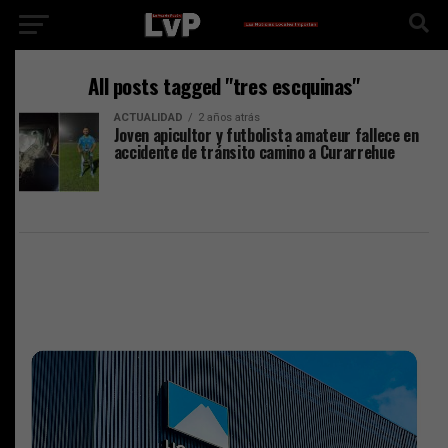
All posts tagged "tres escquinas"
ACTUALIDAD
2 años atrás
Joven apicultor y futbolista amateur fallece en
accidente de tránsito camino a Curarrehue