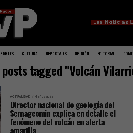
EPORTES
CULTURA
REPORTAJES
OPINIÓN
EDITORIAL
COME
l posts tagged "Volcán Vilarri
ACTUALIDAD
4 años atrás
Director nacional de geología del
Sernageomin explica en detalle el
fenómeno del volcán en alerta
amarilla