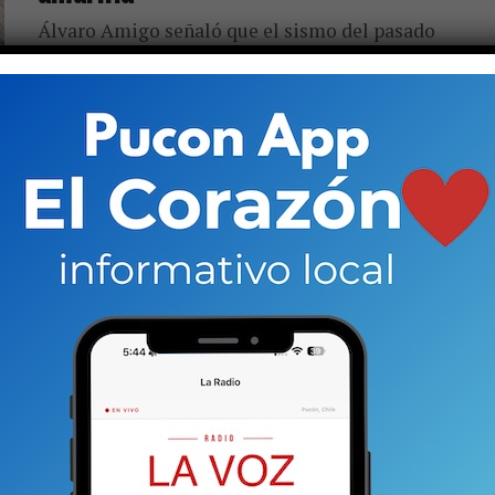
Álvaro Amigo señaló que el sismo del pasado
nueve de noviembre con fracturamiento de roca
produjo una apertura a cinco kilómetros de
profundidad. “Hay internamente ejerciendo...