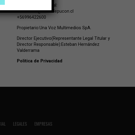
Contacto Comercial:
comercial@lavozdepucon.cl
+56996422600
Propietario:Una Voz Multimedios SpA.
Director Ejecutivo(Representante Legal Titular y
Director Responsable):Esteban Hernández
Valderrama
Politica de Privacidad
IAL
LEGALES
EMPRESAS