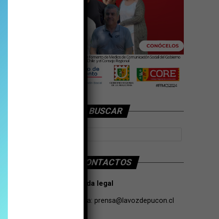
BUSCAR
CONTACTOS
Tarifas Propaganda legal
Contacto de Prensa:
prensa@lavozdepucon.cl
+56957093239.