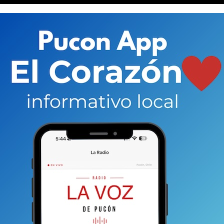
ovido el rescate y la conservación del patrimonio
ceremonias, tradiciones y costumbres. Sus obras
tropológicos
y artísticos que permiten el
l que después es plasmado y proyectado sobre el
ía, con una gira coordinada por el
Ministerio de las
unicipalidades, a través de sus coordinadores de
 en Pucón
el próximo martes 23 en el Gimnasio
lmente gratuita.