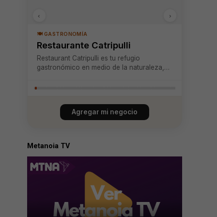
‹
›
🍽️ GASTRONOMÍA
Restaurante Catripulli
Restaurant Catripulli es tu refugio
gastronómico en medio de la naturaleza,
ubicado estratégicamente entre Pucón y
Curarrehue. Aquí te invitamos a vivir una
experiencia culinaria que combina
tradición, sabor y calidez en un entorno
Agregar mi negocio
acogedor. Disfr...
Metanoia TV