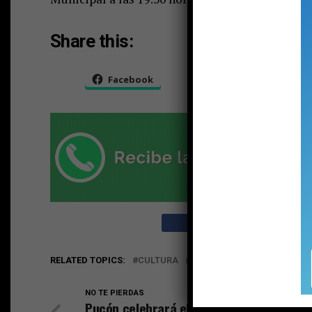
Share this:
Facebook
X
RELATED TOPICS:
CULTURA
MUNICIPALIDAD
PUBLICO
NO TE PIERDAS
Pucón celebrará el tradicional 18 chico 