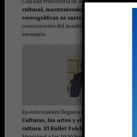
Con una trayectoria de más de 50 años, ha prom
cultural, manteniendo vivas sus leyendas, 
coreográficas se sustentan en estudios an
conocimiento del hombre y la mujer de Chile, e
escenario.
En esta ocasión llegan a la región de la Araucan
Culturas, las artes y el patrimonio y las m
cultura. El Ballet Folclórico se presentará
Municipal a las 19:30 horas y la entrada es tota