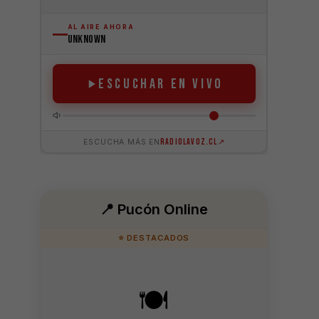
📍 Pucón Online
⭐ DESTACADOS
🍽️