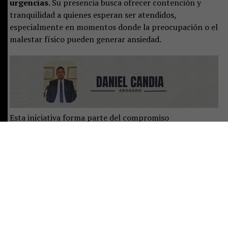
urgencias
. Su presencia busca ofrecer contención y
tranquilidad a quienes esperan ser atendidos,
especialmente en momentos donde la preocupación o el
malestar físico pueden generar ansiedad.
Esta iniciativa forma parte del compromiso
permanente del Hospital Clínico San Francisco de
Pucón con la mejora continua en la calidad de
atención. Desde la dirección y los distintos equipos
clínicos se trabaja constantemente en identificar
oportunidades de mejora, implementar soluciones
innovadoras y reforzar la experiencia del paciente como
eje central de la labor hospitalaria.
“Sabemos que la urgencia
es un lugar donde muchas