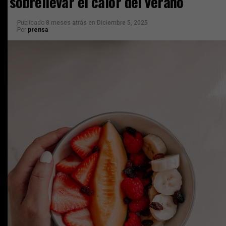
sobrellevar el calor del verano
Publicado
8 meses atrás
en
Diciembre 5, 2025
Por
prensa