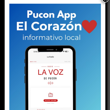
necesitas una atención o control de salud, visita
www.hospitalsanfranciscodepucon.cl
y agenda tu
próxima cita.
Share this:
Facebook
X
RELATED TOPICS:
DESTACADO
HOSPITAL
PUCONINOS
PUCOPN