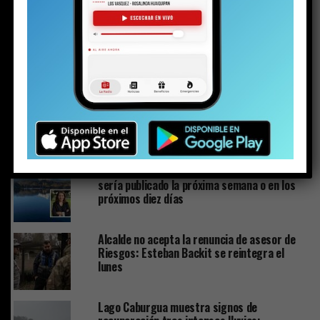
NO TE PIERDAS
Uso correcto de los remedios: una responsabilidad de
todos
ESTO PODRÍA GUSTARTE
PuconApp completa su despliegue y ya está
disponible en Android
Plan de Descontaminación del Lago Villarrica
sería publicado la próxima semana o en los
próximos diez días
Alcalde no acepta la renuncia de asesor de
Riesgos: Esteban Backit se reintegra el
lunes
Lago Caburgua muestra signos de