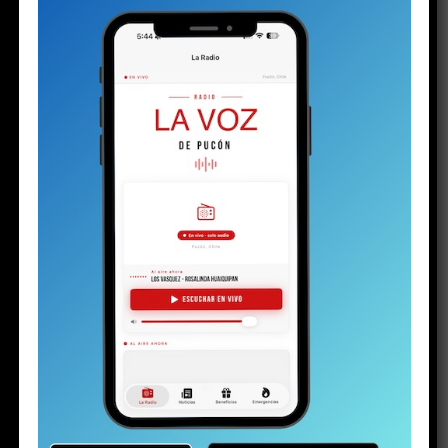
RELATED TOPICS:
DESTACADO
HOSPITAL
PUCONINOS
PUCOPN
NO TE PIERDAS
Uso correcto de los remedios: una responsabilidad de
todos
ESTO PODRÍA GUSTARTE
Plan de Descontaminación del Lago Villarrica
sería publicado la próxima semana o en los
próximos diez días
Alcalde no acepta la renuncia de asesor de
Riesgos: Esteban Backit se reintegra el
lunes
Lago Caburgua muestra signos de
recuperación tras intensas lluvias: