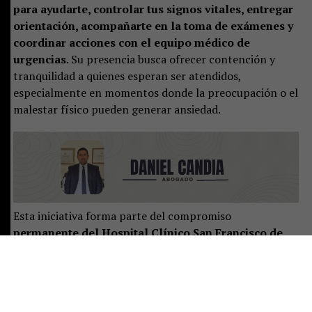
para
ayudarte, controlar tus signos vitales, entregar
orientación, acompañarte en la toma de exámenes y
coordinar acciones con el equipo médico de
urgencias
. Su presencia busca ofrecer contención y
tranquilidad a quienes esperan ser atendidos,
especialmente en momentos donde la preocupación o el
malestar físico pueden generar ansiedad.
Esta iniciativa forma parte del compromiso
permanente del Hospital Clínico San Francisco de
Pucón con la mejora continua en la calidad de
atención. Desde la dirección y los distintos equipos
clínicos se trabaja constantemente en identificar
oportunidades de mejora, implementar soluciones