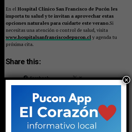
En el
Hospital Clínico San Francisco de Pucón
les
importa tu salud y te invitan a aprovechar estas
opciones naturales para cuidarte este verano.
Si
necesitas una atención o control de salud, visita
www.hospitalsanfranciscodepucon.cl
y agenda tu
próxima cita.
Share this:
Facebook
X
×