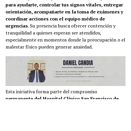
para
ayudarte, controlar tus signos vitales, entregar
orientación, acompañarte en la toma de exámenes y
coordinar acciones con el equipo médico de
urgencias
. Su presencia busca ofrecer contención y
tranquilidad a quienes esperan ser atendidos,
especialmente en momentos donde la preocupación o el
malestar físico pueden generar ansiedad.
Esta iniciativa forma parte del compromiso
permanente del Hospital Clínico San Francisco de
Pucón con la mejora continua en la calidad de
atención. Desde la dirección y los distintos equipos
clínicos se trabaja constantemente en identificar
oportunidades de mejora, implementar soluciones