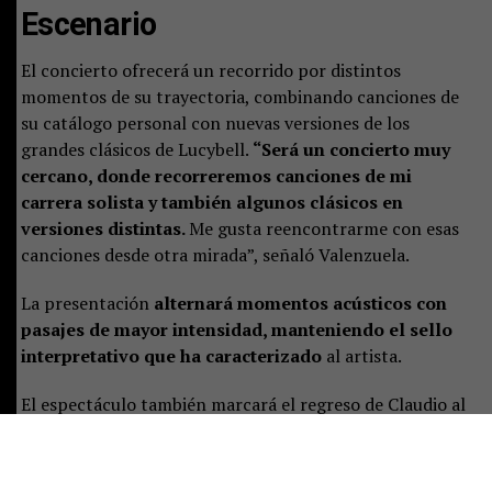
Escenario
El concierto ofrecerá un recorrido por distintos
momentos de su trayectoria, combinando canciones de
su catálogo personal con nuevas versiones de los
grandes clásicos de Lucybell.
“Será un concierto muy
cercano, donde recorreremos canciones de mi
carrera solista y también algunos clásicos en
versiones distintas.
Me gusta reencontrarme con esas
canciones desde otra mirada”, señaló Valenzuela.
La presentación
alternará momentos acústicos con
pasajes de mayor intensidad, manteniendo el sello
interpretativo que ha caracterizado
al artista.
El espectáculo también marcará el regreso de Claudio al
escenario temuquense, donde volverá a compartir con el
público en un formato íntimo.
“Siempre es una alegría
reencontrarme con la gente. La idea es compartir