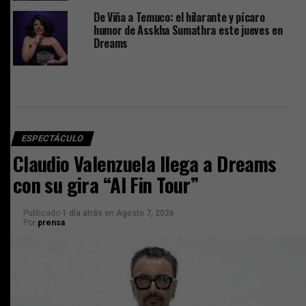
De Viña a Temuco: el hilarante y pícaro
humor de Asskha Sumathra este jueves en
Dreams
ESPECTÁCULO
Claudio Valenzuela llega a Dreams
con su gira “Al Fin Tour”
Publicado
1 día atrás
en
Agosto 7, 2026
Por
prensa