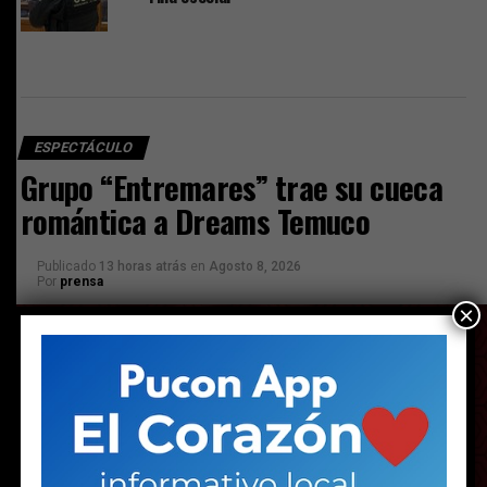
ESPECTÁCULO
Grupo “Entremares” trae su cueca
romántica a Dreams Temuco
Publicado
13 horas atrás
en
Agosto 8, 2026
Por
prensa
×