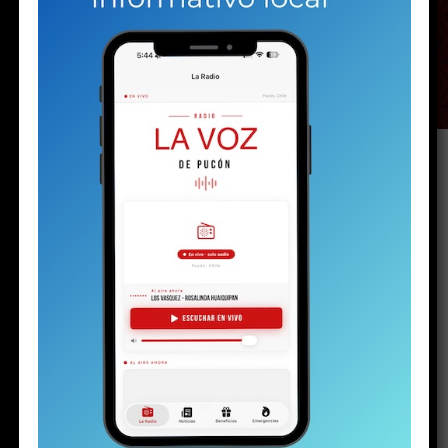
Sábado. La destacada agrupación del Biobío llegará
por primera vez al escenario del Lucky 7, donde hará
un recorrido por sus grandes éxitos y sus más
recientes lanzamientos.
La cueca romántica tendrá una cita especial en el
Lucky
7 de Dreams Temuco con el esperado debut de
Entremares, una de las agrupaciones más populares
del género.
La banda se presentará este sábado, no
antes de las 22:00 horas, en un espectáculo gratuito