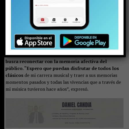
alegría. “Será un encuentro musical con los clásicos
y también con los nuevos temas”
, adelantó el artista,
quien estará acompañado por tres coristas y un
ingeniero de sonido, interpretando todos sus éxitos en
vivo, con pistas de apoyo.
El cantante, conocido por su inconfundible estilo
y por
ser uno de los grandes referentes de la cumbia
colombiana en Chile, aseguró que el espectáculo
busca reconectar con la memoria afectiva del
público. “Espero que puedan disfrutar de todos los
clásicos
de mi carrera musical y traer a sus memorias
momentos pasados y todas las vivencias que a través de
mi música tuvieron hace años”, expresó.