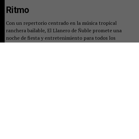
Ritmo
Con un repertorio centrado en la música tropical
ranchera bailable, El Llanero de Ñuble promete una
noche de fiesta y entretenimiento para todos los
asistentes.
“Nuestra propuesta es música tropical
ranchera bailable, pensada para que la gente
disfrute
, cante y baile con nosotros”, concluye Ricardo
Cid.
La presentación del sexteto será este viernes 31,
no
antes de las 22:00 horas, en el escenario del restobar
Lucky 7 de Dreams Temuco
El acceso es gratuito,
portando la entrada al casino, cuyo importe total es en
beneficio fiscal.
Share this: