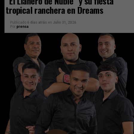
“El Llanero de Ñuble” y su fiesta
tropical ranchera en Dreams
Publicado
6 días atrás
en
Julio 31, 2026
Por
prensa