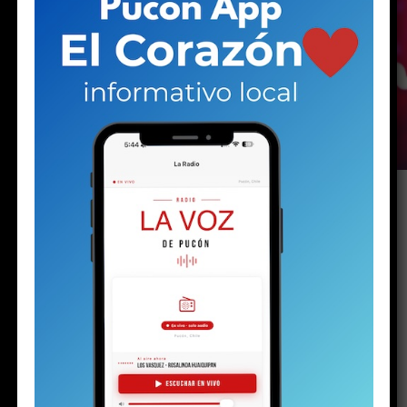
Sábado. El show comenzará pasadas las 22:00
horas y el acceso es gratis con la entrada al
casino.
El reconocido cantante y vocalista de la
“Sonora
Malecón” Luis Lambis promete encender la pista del
Lucky 7 con un recorrido lleno de ritmo, nostalgia y