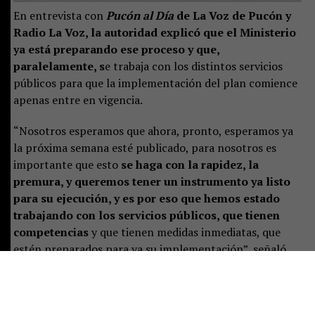
En entrevista con
Pucón al Día
de La Voz de Pucón y
Radio La Voz, la autoridad explicó que el Ministerio
ya está preparando ese proceso y que,
paralelamente, s
e trabaja con los distintos servicios
públicos para que la implementación del plan comience
apenas entre en vigencia.
“Nosotros esperamos que ahora, pronto, esperamos ya
la próxima semana esté publicado, para nosotros es
importante que esto
se haga con la rapidez, la
premura, y queremos tener un instrumento ya listo
para su ejecución, y es por eso que hemos estado
trabajando con los servicios públicos, que tienen
competencias
y que tienen medidas inmediatas, que
estén preparados para ya su implementación”, señaló.
Castillo destacó que el plan representa un desafío de
largo plazo, pero aseguró que las instituciones ya están
preparando las primeras acciones:
“Es un tremendo