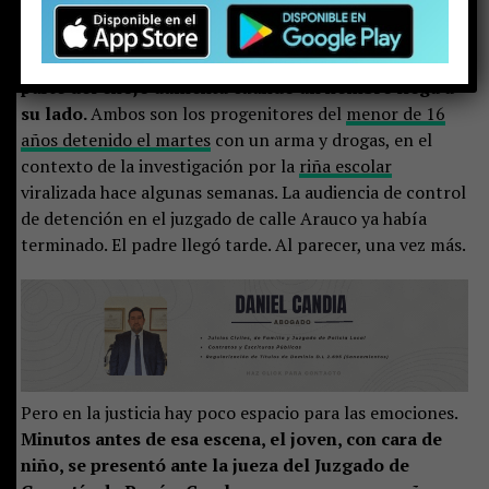
mejilla, enrojecida por el frío invierno puconino. Su
rostro está endurecido. Se nota rabia, enojo e
impotencia. Quizás todo al mismo tiempo. Pero la
parte del enojo aumenta cuando un hombre llega a
su lado.
Ambos son los progenitores del
menor de 16
años detenido el martes
con un arma y drogas, en el
contexto de la investigación por la
riña escolar
viralizada hace algunas semanas. La audiencia de control
de detención en el juzgado de calle Arauco ya había
terminado. El padre llegó tarde. Al parecer, una vez más.
Pero en la justicia hay poco espacio para las emociones.
Minutos antes de esa escena, el joven, con cara de
niño, se presentó ante la jueza del Juzgado de