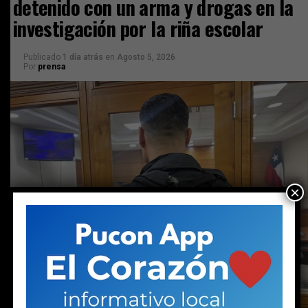
detenido con un arma y drogas en la
investigación por la riña escolar
Publicado
1 día atrás
en
Agosto 5, 2026
Por
prensa
×