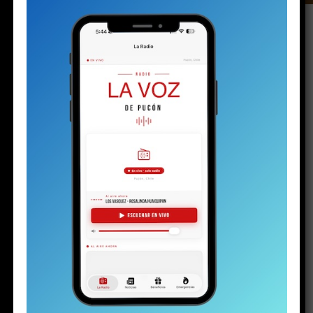
Arrendaba una pieza en el centro de Pucón. La
policía encontró un arma, balas, drogas y
dinero en efectivo. Pero no solo eso: también
halló la historia de un niño marcado por el
desarraigo familiar y, al parecer, capturado por
el mundo narco.
—
Lo dejaron tirado igual que a mí
.
Las palabras de una joven en el hall central de espera
del tribunal de Pucón suenan duras. Las escuchan otras
dos mujeres: una de mediana edad y otra mayor. Las tres
se muerden los labios, como haciendo un esfuerzo por
contener las lágrimas. Pero la mayor no puede.
Una
gota brota de sus ojos y rueda lentamente por su