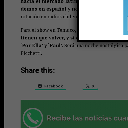
hacia el mercado latinoamericano. “Sony M
demos en español y nos terminó firmando
rotación en radios chilenas.
Para el show en Temuco, Gufi prepara un repert
tienen que volver, y si es su primera vez,
‘Por Ella’ y ‘Paul’.
Será una noche nostálgica p
Picchetti.
Share this:
Facebook
X