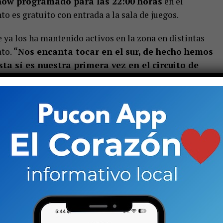
show programado para las 22:00 horas
en el
nto es gratuito con entrada a la sala de juegos.
e ya los ha mantenido activos en la zona en distintas
ato.
“Nos encanta tocar en el sur, de hecho hemos
ta sí es nuestra primera vez en el circuito de
tiempo”, comenta Tim Picchetti, voz y guitarra de la
 esta invitación como una especie de coincidencia.