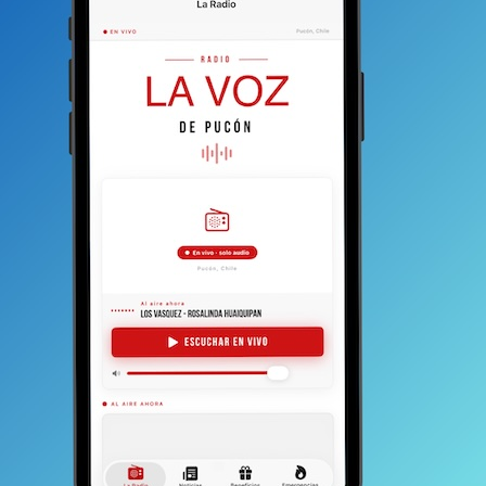
 sonidista a un show en un casino y pensé:
dijo que no era un formato para “Gufi”, dos meses
re risas.
ela en el bajo y JP Varela en la batería, promete un
asis en los clásicos que marcaron a toda una generación.
os fanáticos de siempre como para el público
en del proyecto se remonta a la explosión del pop punk
a unos 24 o 25 años. Estaba explotando toda la ola
 ahí va la cosa, hagamos un grupo de esa onda”,
ficos del grupo,
marcados por un giro inesperado