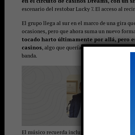
en el circuito de casinos Dreams, con un 
escenario del restobar Lucky 7. El acceso al reci
El grupo llega al sur en el marco de una gira qu
ocasiones, pero que ahora suma un nuevo form
tocado harto últimamente por allá, pero es
casinos
, algo que queríamos hacer hace mucho 
banda.
El músico recuerda incluso el momento previo a