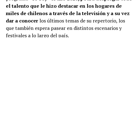
el talento que le hizo destacar en los hogares de
miles de chilenos a través de la televisión y a su vez
dar a conocer
los últimos temas de su repertorio, los
que también espera pasear en distintos escenarios y
festivales a lo largo del país.
En total y de acuerdo a su propia confesión, son más de
3 mil las pistas que maneja de diferentes artistas, sin
embargo, la personificación de Raphael de España es la
que le entrega mayores satisfacciones sobre todo luego
de “
Mi nombre es”, que sin duda fue una verdadera
oportunidad para cumplir su sueño, por todo lo
vivido y aprendido en esa época. “Este crecimiento
me ha permitido crecer e internacionaliza
r mi carrera
con presentaciones en Canadá,Perú, Argentina,
Colombia, Ecuador y Costa Rica. Además, este año está
agendada una visita a España”, se adelantó el artista.
Para los interesados en ser parte de la jornada,
lo mejor