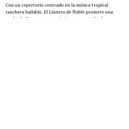
Con un repertorio centrado en la música tropical
ranchera bailable, El Llanero de Ñuble promete una
noche de fiesta y entretenimiento para todos los
asistentes.
“Nuestra propuesta es música tropical
ranchera bailable, pensada para que la gente
disfrute
, cante y baile con nosotros”, concluye Ricardo
Cid.
La presentación del sexteto será este viernes 31,
no
antes de las 22:00 horas, en el escenario del restobar
Lucky 7 de Dreams Temuco
El acceso es gratuito,
portando la entrada al casino, cuyo importe total es en
beneficio fiscal.
Share this:
Facebook
X