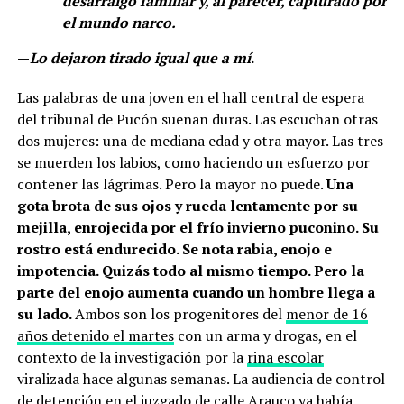
desarraigo familiar y, al parecer, capturado por
el mundo narco.
—
Lo dejaron tirado igual que a mí
.
Las palabras de una joven en el hall central de espera
del tribunal de Pucón suenan duras. Las escuchan otras
dos mujeres: una de mediana edad y otra mayor. Las tres
se muerden los labios, como haciendo un esfuerzo por
contener las lágrimas. Pero la mayor no puede.
Una
gota brota de sus ojos y rueda lentamente por su
mejilla, enrojecida por el frío invierno puconino. Su
rostro está endurecido. Se nota rabia, enojo e
impotencia. Quizás todo al mismo tiempo. Pero la
parte del enojo aumenta cuando un hombre llega a
su lado.
Ambos son los progenitores del
menor de 16
años detenido el martes
con un arma y drogas, en el
contexto de la investigación por la
riña escolar
viralizada hace algunas semanas. La audiencia de control
de detención en el juzgado de calle Arauco ya había