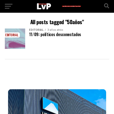
All posts tagged "50años"
EDITORIAL
3 años atrás
11/09: políticos desconectados