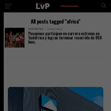
All posts tagged "africa"
DEPORTES
3 años atrás
Puconinos participan en carrera extrema en
Sudáfrica y logran terminar recorrido de 850
kms.