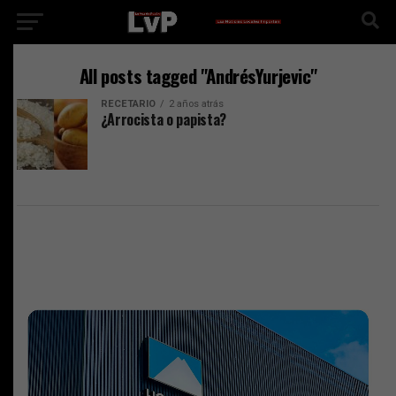
All posts tagged "AndrésYurjevic"
RECETARIO
2 años atrás
¿Arrocista o papista?