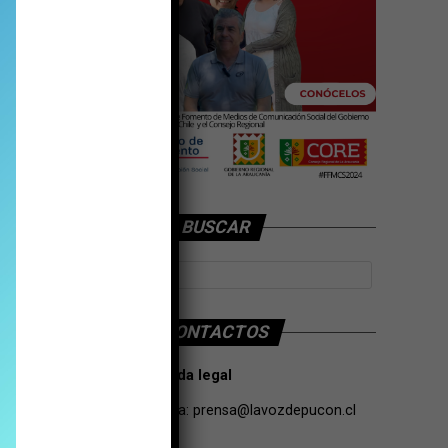
BUSCAR
CONTACTOS
Tarifas Propaganda legal
Contacto de Prensa:
prensa@lavozdepucon.cl
+56957093239.