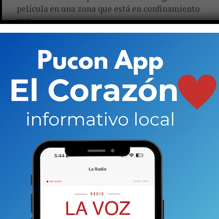
película en una zona que está en confinamiento
por...