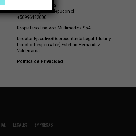
Contacto Comercial:
comercial@lavozdepucon.cl
+56996422600
Propietario:Una Voz Multimedios SpA.
Director Ejecutivo(Representante Legal Titular y
Director Responsable):Esteban Hernández
Valderrama
Politica de Privacidad
IAL
LEGALES
EMPRESAS