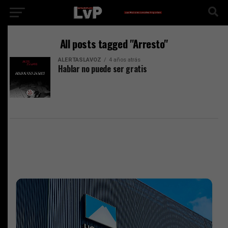
All posts tagged "Arresto"
ALERTASLAVOZ
4 años atrás
Hablar no puede ser gratis