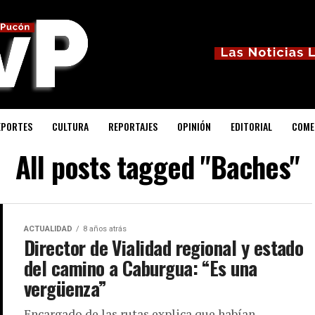
EPORTES
CULTURA
REPORTAJES
OPINIÓN
EDITORIAL
COME
All posts tagged "Baches"
ACTUALIDAD
8 años atrás
Director de Vialidad regional y estado
del camino a Caburgua: “Es una
vergüenza”
Encargado de las rutas explica que habían