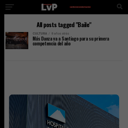
All posts tagged "Baile"
CULTURA
8 años atrás
Más Danza va a Santiago para su primera
competencia del año