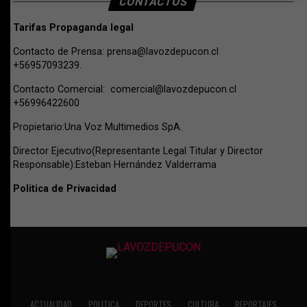
CONTACTOS
Tarifas Propaganda legal
Contacto de Prensa:
prensa@lavozdepucon.cl
+56957093239.
Contacto Comercial:
comercial@lavozdepucon.cl
+56996422600
Propietario:Una Voz Multimedios SpA.
Director Ejecutivo(Representante Legal Titular y Director
Responsable):Esteban Hernández Valderrama
Politica de Privacidad
ACTUALIDAD
POLITICA
DEPORTES
CULTURA
REPORTAJES