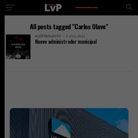
All posts tagged "Carlos Olave"
ALERTASLAVOZ
4 años atrás
Nuevo administrador municipal