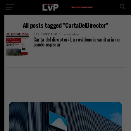
All posts tagged "CartaDelDirector"
DEL DIRECTOR
6 años atrás
Carta del director: La residencia sanitaria no
puede esperar