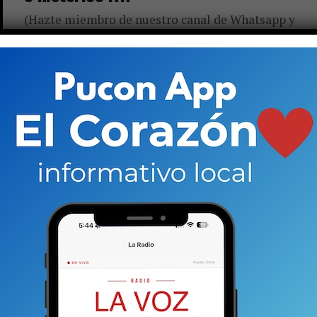
(Hazte miembro de nuestro canal de Whatsapp y
recibe las noticias primero) A pocas horas de
iniciarse la campaña política formal por las
alcaldías en el...