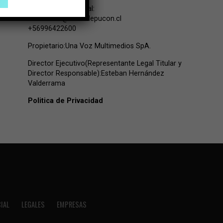
Contacto Comercial:
comercial@lavozdepucon.cl
+56996422600
Propietario:Una Voz Multimedios SpA.
Director Ejecutivo(Representante Legal Titular y
Director Responsable):Esteban Hernández
Valderrama
Politica de Privacidad
IAL
LEGALES
EMPRESAS