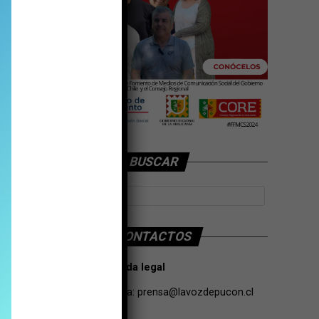
BUSCAR
CONTACTOS
Tarifas Propaganda legal
Contacto de Prensa:
prensa@lavozdepucon.cl
+56957093239.