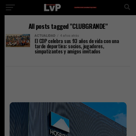
All posts tagged "CLUBGRANDE"
ACTUALIDAD
4 años atrás
El CDP celebra sus 93 años de vida con una
tarde deportiva: socios, jugadores,
simpatizantes y amigos invitados