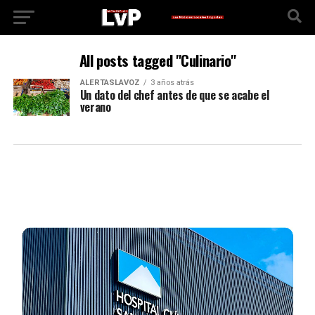
All posts tagged "Culinario"
ALERTASLAVOZ
3 años atrás
Un dato del chef antes de que se acabe el
verano