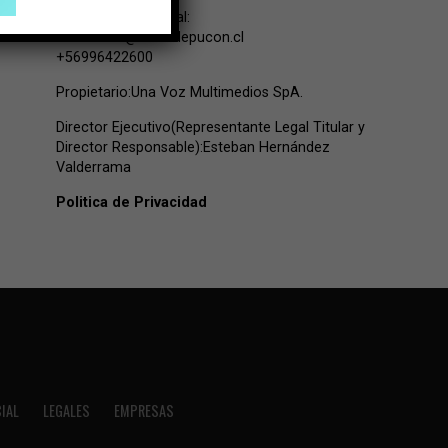
Contacto Comercial:
comercial@lavozdepucon.cl
+56996422600
Propietario:Una Voz Multimedios SpA.
Director Ejecutivo(Representante Legal Titular y
Director Responsable):Esteban Hernández
Valderrama
Politica de Privacidad
IAL
LEGALES
EMPRESAS