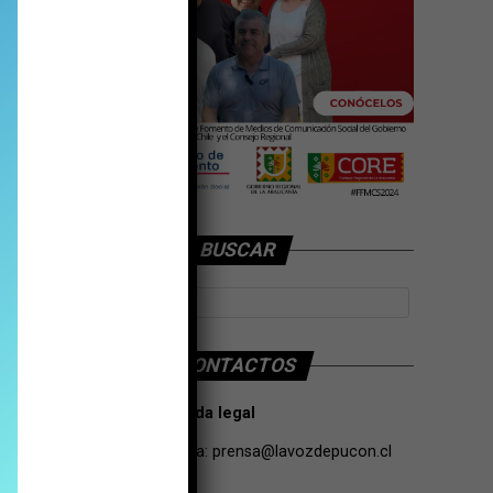
BUSCAR
CONTACTOS
Tarifas Propaganda legal
Contacto de Prensa:
prensa@lavozdepucon.cl
+56957093239.