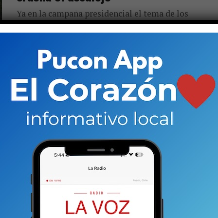
Ya en la campaña presidencial el tema de los
desalojos de tomas de terrenos estuvo en la agenda.
El ahora Presidente Gabriel Boric fue enfático al...