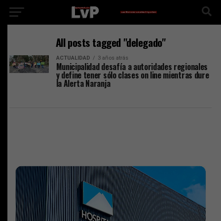
All posts tagged "delegado"
ACTUALIDAD
3 años atrás
Municipalidad desafía a autoridades regionales
y define tener sólo clases on line mientras dure
la Alerta Naranja