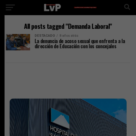
All posts tagged "Demanda Laboral"
DESTACADO
8 años atrás
La denuncia de acoso sexual que enfrenta a la
dirección de Educación con los concejales