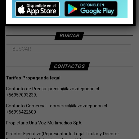
BUSCAR
CONTACTOS
Tarifas Propaganda legal
Contacto de Prensa:
prensa@lavozdepucon.cl
+56957093239.
Contacto Comercial:
comercial@lavozdepucon.cl
+56996422600
Propietario:Una Voz Multimedios SpA.
Director Ejecutivo(Representante Legal Titular y Director