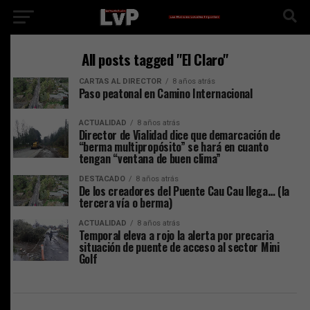
All posts tagged "El Claro"
CARTAS AL DIRECTOR
8 años atrás
Paso peatonal en Camino Internacional
ACTUALIDAD
8 años atrás
Director de Vialidad dice que demarcación de
“berma multipropósito” se hará en cuanto
tengan “ventana de buen clima”
DESTACADO
8 años atrás
De los creadores del Puente Cau Cau llega… (la
tercera vía o berma)
ACTUALIDAD
8 años atrás
Temporal eleva a rojo la alerta por precaria
situación de puente de acceso al sector Mini
Golf