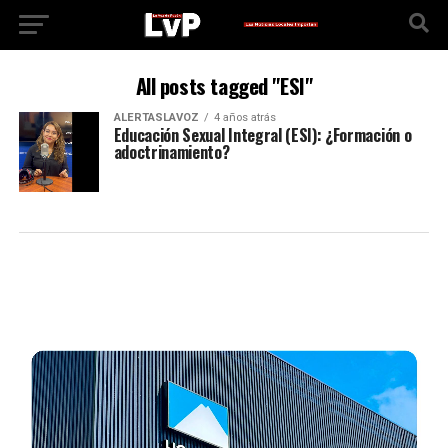
All posts tagged "ESI"
ALERTASLAVOZ
4 años atrás
Educación Sexual Integral (ESI): ¿Formación o
adoctrinamiento?